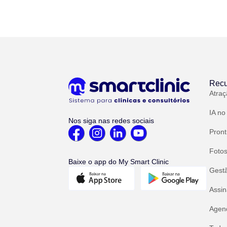
Recu
Atraç
IA no
Nos siga nas redes sociais
Pront
Fotos
Baixe o app do My Smart Clinic
Gest
Assin
Agend