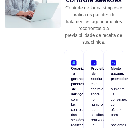
Controle de forma simples e
prática os pacotes de
tratamentos, agendamentos
recorrentes e a
previsibilidade de receita de
sua clínica.
Organize
Previsibilidade
Monte
e
de
pacotes
gerencie
receita
,
promocion
pacotes
com
e
de
controle
aumente
serviços
sobre
a
com
o
conversão
fácil
número
com
controle
de
ofertas
das
sessões
para
sessões
realizadas
os
realizadas
e
pacientes.