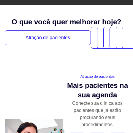
O que você quer melhorar hoje?
Persona
IA n
S
Atração de pacientes
prontuá
prontu
proc
Atração de pacientes
Mais pacientes na
sua agenda
Conecte sua clínica aos
pacientes que já estão
procurando seus
procedimentos.