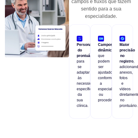
campos e fluxos que fazem
sentido para a sua
especialidade.
Personalização
Campos
Maior
do
dinâmicos
precisão
prontuário
que
no
para
podem
registro
,
se
ser
adicionan
adaptar
ajustados
anexos,
às
conforme
fotos
necessidades
a
e
específicas
especialidade
vídeos
da
ou
diretament
sua
procedimento.
no
clínica.
prontuário.