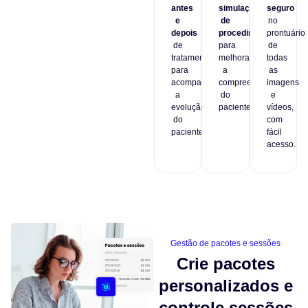
antes
simulações
seguro
e
de
no
depois
procedimentos
prontuário
de
para
de
tratamentos
melhorar
todas
para
a
as
acompanhar
compreensão
imagens
a
do
e
evolução
paciente.
vídeos,
do
com
paciente.
fácil
acesso.
Gestão de pacotes e sessões
Crie pacotes
personalizados e
controle sessões