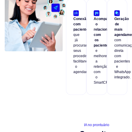
Conexão
Acompanhe
Geração
com
o
de
pacientes
relacionamento
mais
que
com
agendame
já
os
com
procuram
pacientes
comunicaç
seus
e
direta
procedimentos,
melhore
com
facilitando
a
pacientes
o
retenção
e
agendamento.
com
WhatsApp
o
integrado.
SmartCRM
IA no prontuário