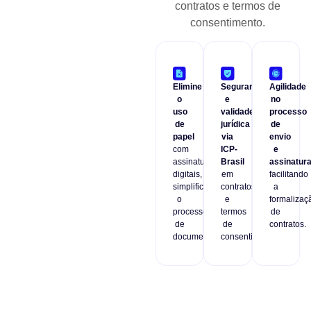
contratos e termos de
consentimento.
Elimine
Segurança
Agilidade
o
e
no
uso
validade
processo
de
jurídica
de
papel
via
envio
com
ICP-
e
assinaturas
Brasil
assinatur
digitais,
em
facilitando
simplificando
contratos
a
o
e
formalizaç
processo
termos
de
de
de
contratos.
documentos.
consentimento.