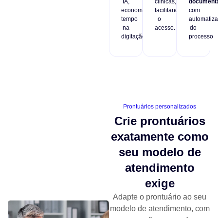
IA,
clínicas,
document
economizando
facilitando
com
tempo
o
automatiz
na
acesso.
do
digitação.
processo
Prontuários personalizados
Crie prontuários
exatamente como
seu modelo de
atendimento
exige
Adapte o prontuário ao seu
modelo de atendimento, com