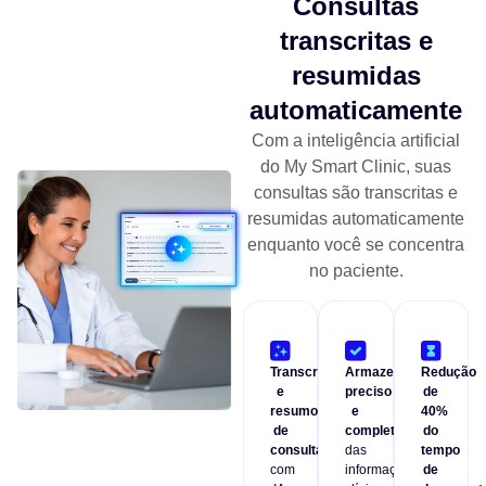
Consultas
transcritas e
resumidas
automaticamente
Com a inteligência artificial
do My Smart Clinic, suas
consultas são transcritas e
resumidas automaticamente
enquanto você se concentra
no paciente.
Transcrição
Armazenamento
Redução
e
preciso
de
resumo
e
40%
de
completo
do
consultas
das
tempo
com
informações
de