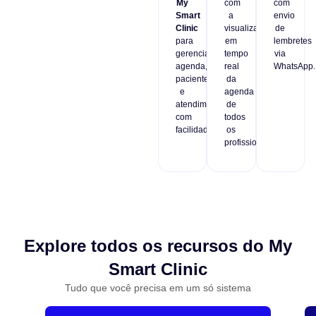
My
com
com
Smart
a
envio
Clinic
visualização
de
para
em
lembretes
gerenciar
tempo
via
agenda,
real
WhatsApp.
pacientes
da
e
agenda
atendimentos
de
com
todos
facilidade.
os
profissionais.
Explore todos os recursos do My
Smart Clinic
Tudo que você precisa em um só sistema