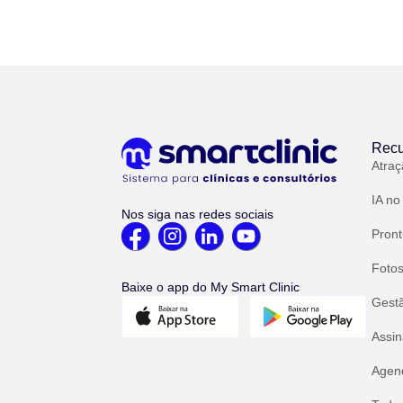
Recu
Atraç
IA no
Nos siga nas redes sociais
Pront
Fotos
Baixe o app do My Smart Clinic
Gest
Assin
Agend