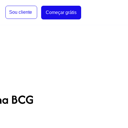
Sou cliente
Começar grátis
ina BCG