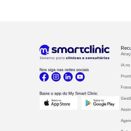
Recu
Atraç
IA no
Nos siga nas redes sociais
Pront
Fotos
Baixe o app do My Smart Clinic
Gest
Assin
Agend