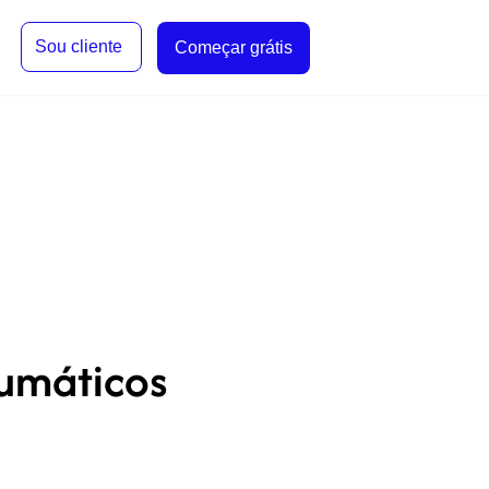
Sou cliente
Começar grátis
eumáticos