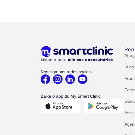
Recu
Atraç
IA no
Nos siga nas redes sociais
Pront
Fotos
Baixe o app do My Smart Clinic
Gest
Assin
Agend