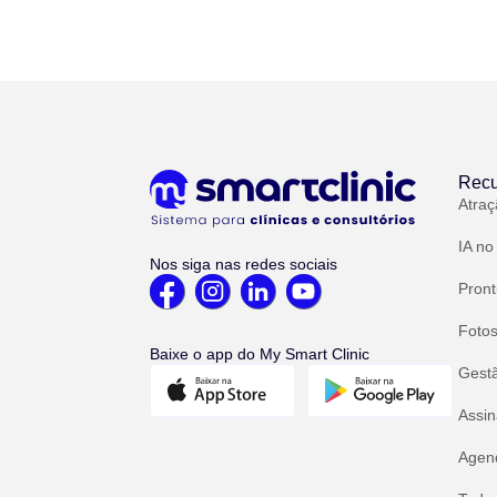
Recu
Atraç
IA no
Nos siga nas redes sociais
Pront
Fotos
Baixe o app do My Smart Clinic
Gest
Assin
Agend