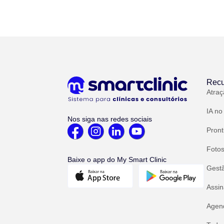
Recu
Atraç
IA no
Nos siga nas redes sociais
Pront
Fotos
Baixe o app do My Smart Clinic
Gest
Assin
Agend