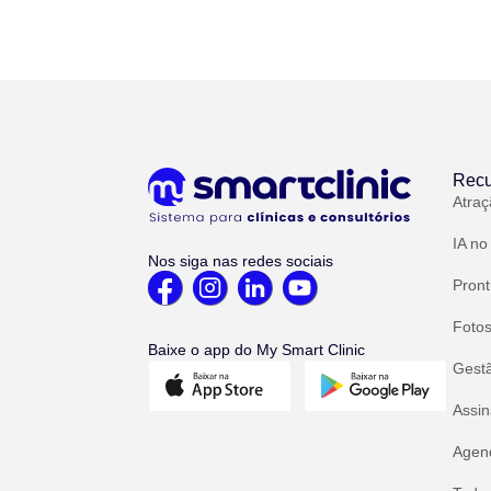
Recu
Atraç
IA no
Nos siga nas redes sociais
Pront
Fotos
Baixe o app do My Smart Clinic
Gest
Assin
Agend