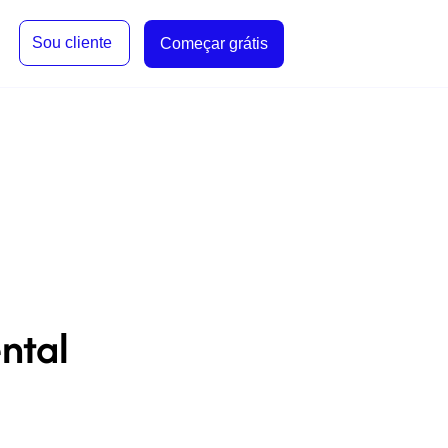
Sou cliente
Começar grátis
ntal