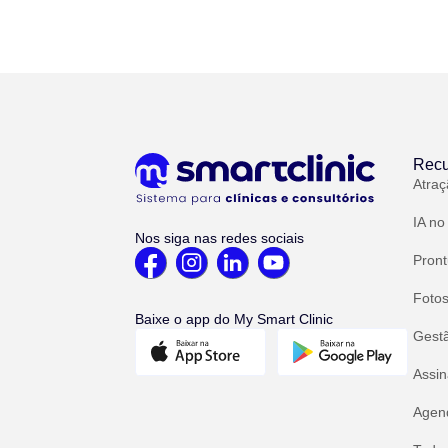
Recu
Atraç
IA no
Nos siga nas redes sociais
Pront
Fotos
Baixe o app do My Smart Clinic
Gest
Assin
Agend