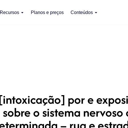
Recursos
Planos e preços
Conteúdos
ntoxicação] por e exposi
 sobre o sistema nervoso
eterminada – rua e estra