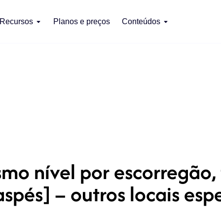
Recursos
Planos e preços
Conteúdos
o nível por escorregão, 
raspés] – outros locais esp