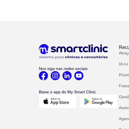
Recu
Atraç
IA no
Nos siga nas redes sociais
Pront
Fotos
Baixe o app do My Smart Clinic
Gest
Assin
Agend