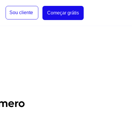
Sou cliente
Começar grátis
úmero