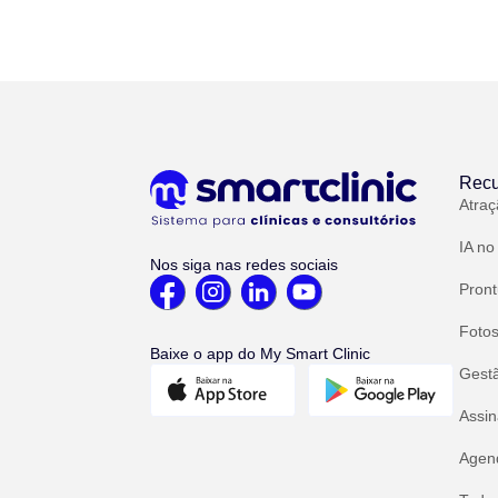
Recu
Atraç
IA no
Nos siga nas redes sociais
Pront
Fotos
Baixe o app do My Smart Clinic
Gest
Assin
Agend