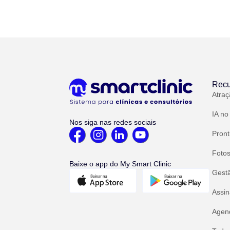
Recu
Atraç
IA no
Nos siga nas redes sociais
Pront
Fotos
Baixe o app do My Smart Clinic
Gest
Assin
Agend