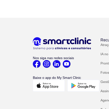
Recu
Atraç
IA no
Nos siga nas redes sociais
Pront
Fotos
Baixe o app do My Smart Clinic
Gest
Assin
Agend