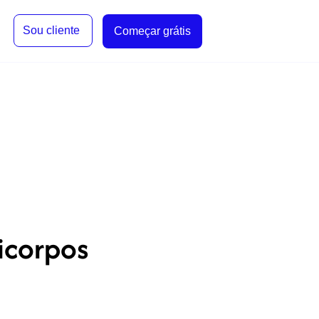
Sou cliente
Começar grátis
icorpos