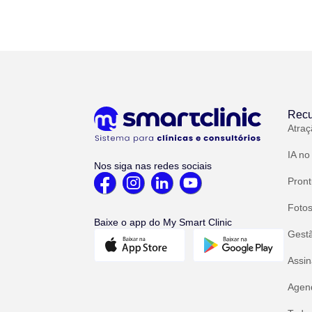
Recu
Atraç
IA no
Nos siga nas redes sociais
Pront
Fotos
Baixe o app do My Smart Clinic
Gest
Assin
Agend