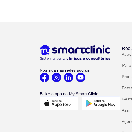
Recu
Atraç
IA no
Nos siga nas redes sociais
Pront
Fotos
Baixe o app do My Smart Clinic
Gest
Assin
Agend