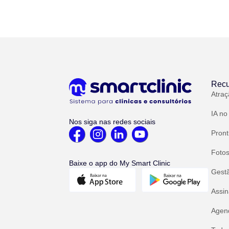
Recu
Atraç
IA no
Nos siga nas redes sociais
Pront
Fotos
Baixe o app do My Smart Clinic
Gest
Assin
Agend