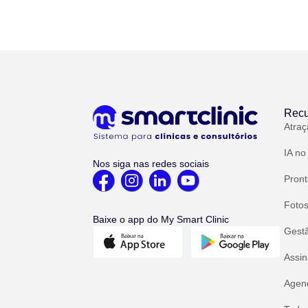
Recu
Atraç
IA no
Nos siga nas redes sociais
Pront
Fotos
Baixe o app do My Smart Clinic
Gest
Assin
Agend