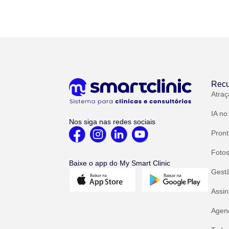
Recu
Atraç
IA no
Nos siga nas redes sociais
Pront
Fotos
Baixe o app do My Smart Clinic
Gest
Assin
Agend