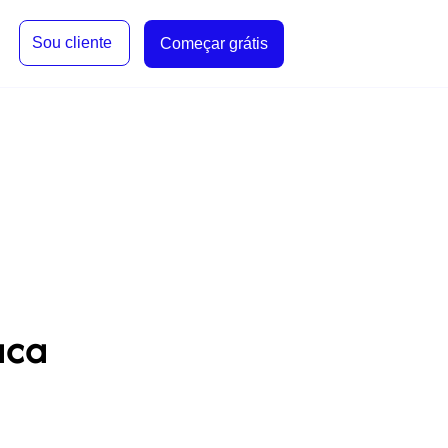
Sou cliente
Começar grátis
aca