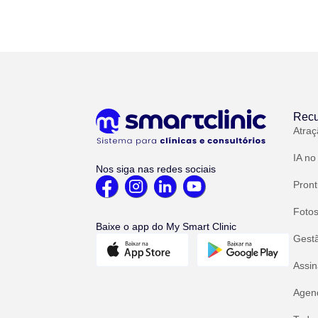
Recu
Atraç
IA no
Nos siga nas redes sociais
Pront
Fotos
Baixe o app do My Smart Clinic
Gest
Assin
Agend