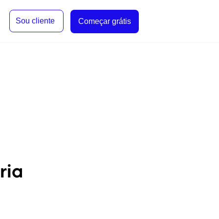
Sou cliente
Começar grátis
ria