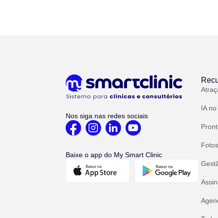
Recu
Atraç
IA no
Nos siga nas redes sociais
Pront
Fotos
Baixe o app do My Smart Clinic
Gest
Assin
Agend