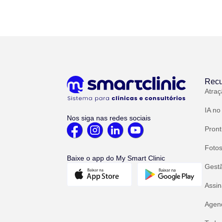
Recu
Atraç
IA no
Nos siga nas redes sociais
Pront
Fotos
Baixe o app do My Smart Clinic
Gest
Assin
Agend