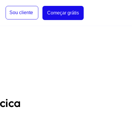
Sou cliente
Começar grátis
cica