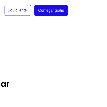
Sou cliente
Começar grátis
lar