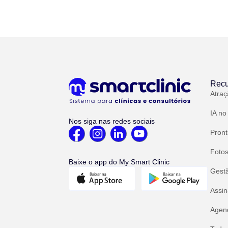
Recu
Atraç
IA no
Nos siga nas redes sociais
Pront
Fotos
Baixe o app do My Smart Clinic
Gest
Assin
Agend