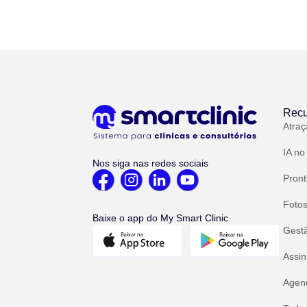
Recu
Atraç
IA no
Nos siga nas redes sociais
Pront
Fotos
Baixe o app do My Smart Clinic
Gest
Assin
Agend