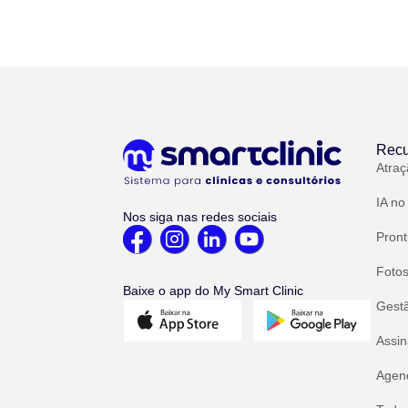
Recu
Atraç
IA no
Nos siga nas redes sociais
Pront
Fotos
Baixe o app do My Smart Clinic
Gest
Assin
Agend