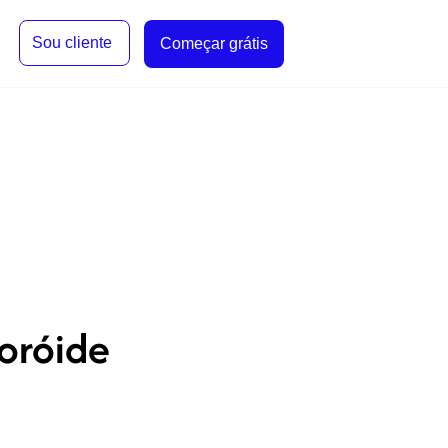
Sou cliente
Começar grátis
oróide