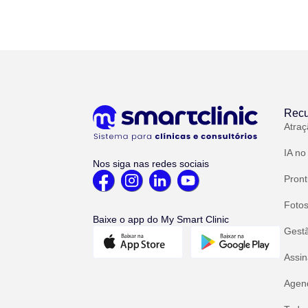
Recu
Atraç
IA no
Nos siga nas redes sociais
Pront
Fotos
Baixe o app do My Smart Clinic
Gest
Assin
Agend