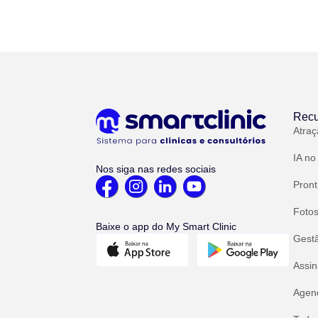
Recu
Atraç
IA no
Nos siga nas redes sociais
Pront
Fotos
Baixe o app do My Smart Clinic
Gest
Assin
Agend