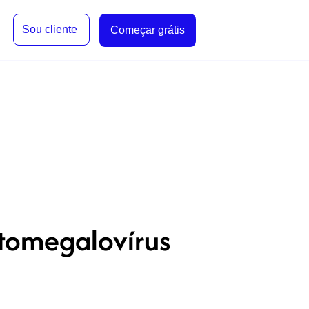
Sou cliente
Começar grátis
itomegalovírus