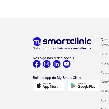
Recu
Atraç
IA no
Nos siga nas redes sociais
Pront
Fotos
Baixe o app do My Smart Clinic
Gest
Assin
Agend