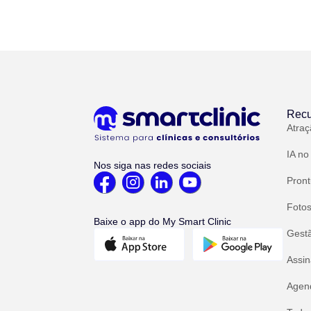
Recu
Atraç
IA no
Nos siga nas redes sociais
Pront
Fotos
Baixe o app do My Smart Clinic
Gest
Assin
Agend