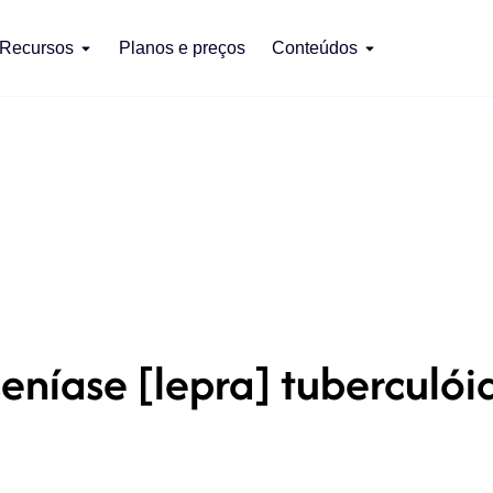
Recursos
Planos e preços
Conteúdos
níase [lepra] tuberculói