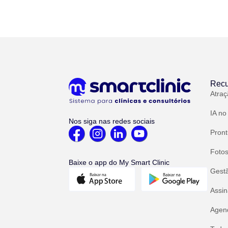
Recu
Atraç
IA no
Nos siga nas redes sociais
Pront
Fotos
Baixe o app do My Smart Clinic
Gest
Assin
Agend