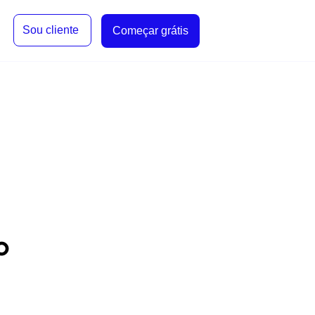
Sou cliente
Começar grátis
o