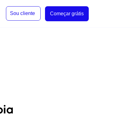
Sou cliente
Começar grátis
pia