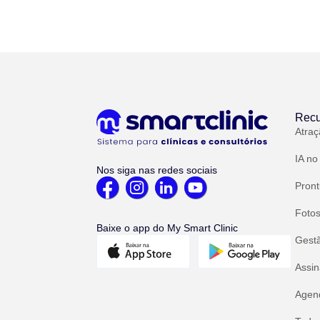
Recu
Atraç
IA no
Nos siga nas redes sociais
Pront
Fotos
Baixe o app do My Smart Clinic
Gest
Assin
Agend