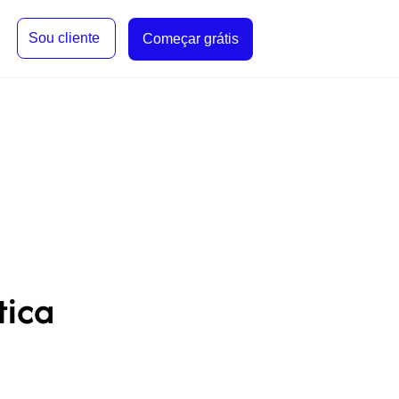
Sou cliente
Começar grátis
tica