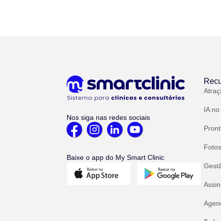
Recu
Atraç
IA no
Nos siga nas redes sociais
Pront
Fotos
Baixe o app do My Smart Clinic
Gest
Assin
Agend