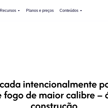
Recursos
Planos e preços
Conteúdos
ada intencionalmente po
 fogo de maior calibre – á
construção