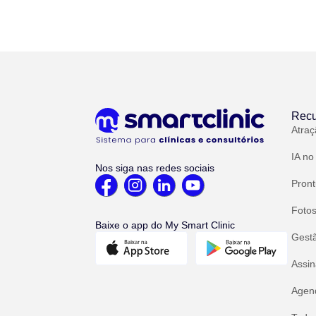
Recu
Atraç
IA no
Nos siga nas redes sociais
Pront
Fotos
Baixe o app do My Smart Clinic
Gest
Assin
Agend