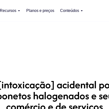
Recursos
Planos e preços
Conteúdos
ntoxicação] acidental por
bonetos halogenados e se
comércio e de serviços