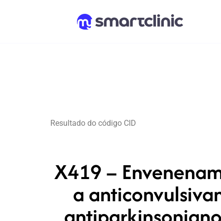
Resultado do código CID
X419 – Envenenamen
a anticonvulsivan
antiparkinsoniano