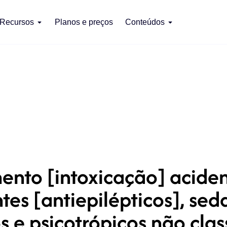
Recursos
Planos e preços
Conteúdos
to [intoxicação] aciden
tes [antiepilépticos], seda
s e psicotrópicos não clas