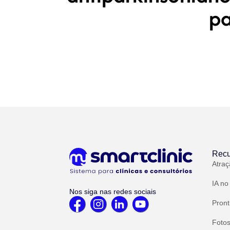
pa
Recu
Atraç
IA no
Nos siga nas redes sociais
Pront
Fotos