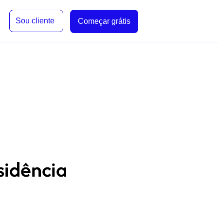
Sou cliente
Começar grátis
sidência