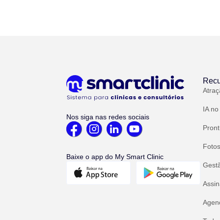
Recu
Atraç
IA no
Nos siga nas redes sociais
Pront
Fotos
Baixe o app do My Smart Clinic
Gest
Assin
Agend