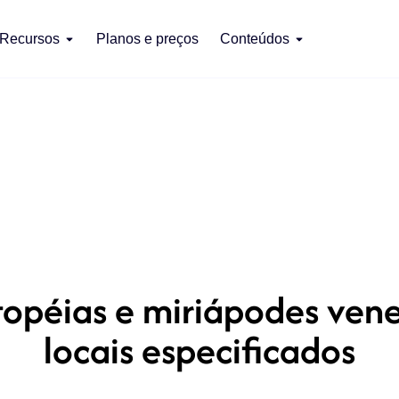
Recursos
Planos e preços
Conteúdos
péias e miriápodes venen
locais especificados