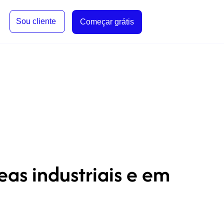
Sou cliente
Começar grátis
as industriais e em