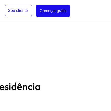
Sou cliente
Começar grátis
esidência