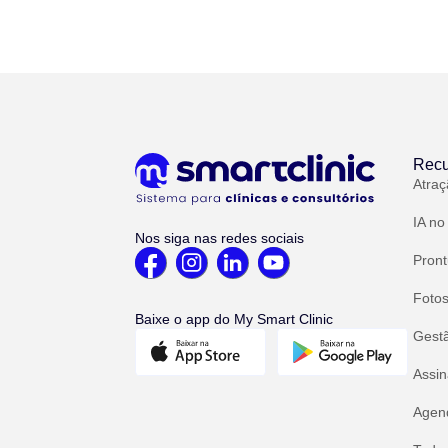
Recu
Atraç
IA no
Nos siga nas redes sociais
Pront
Fotos
Baixe o app do My Smart Clinic
Gest
Assin
Agend