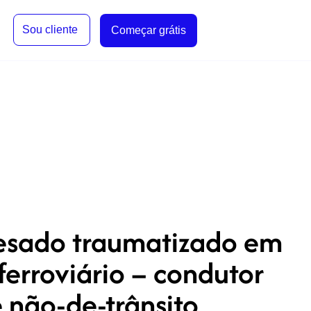
Sou cliente
Começar grátis
pesado traumatizado em
erroviário – condutor
 não-de-trânsito