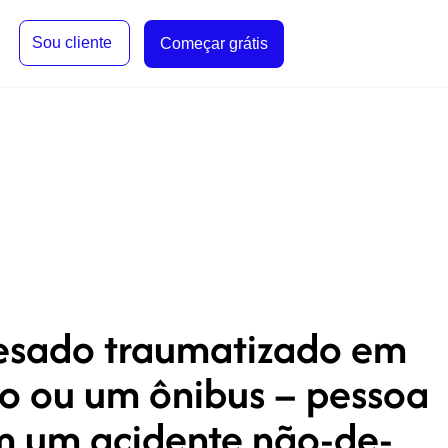
Sou cliente
Começar grátis
pesado traumatizado em
do ou um ônibus – pessoa
em um acidente não-de-