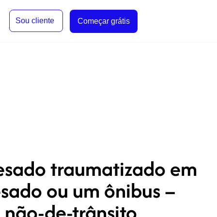
Sou cliente
Começar grátis
pesado traumatizado em
esado ou um ônibus –
 não-de-trânsito