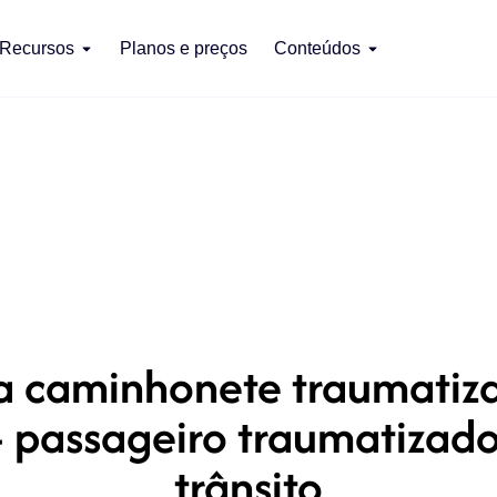
Recursos
Planos e preços
Conteúdos
 caminhonete traumatiza
– passageiro traumatizad
trânsito