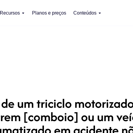
Recursos
Planos e preços
Conteúdos
de um triciclo motorizad
rem [comboio] ou um veíc
umatizado em acidente nã