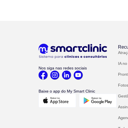
Recu
Atraç
IA no
Nos siga nas redes sociais
Pront
Fotos
Baixe o app do My Smart Clinic
Gest
Assin
Agend