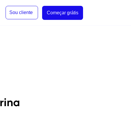
Sou cliente
Começar grátis
rina