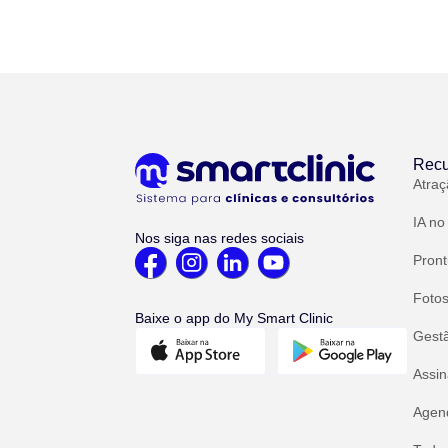
Recu
Atraç
IA no
Nos siga nas redes sociais
Pront
Fotos
Baixe o app do My Smart Clinic
Gest
Assin
Agend