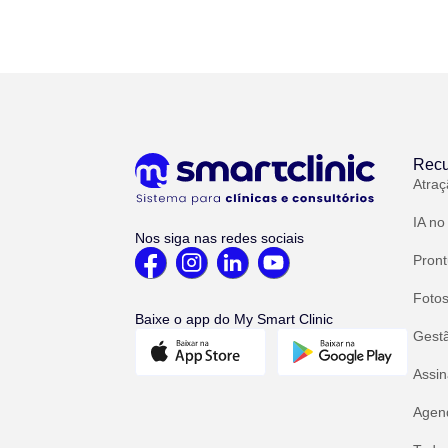
Recu
Atraç
IA no
Nos siga nas redes sociais
Pront
Fotos
Baixe o app do My Smart Clinic
Gest
Assin
Agend