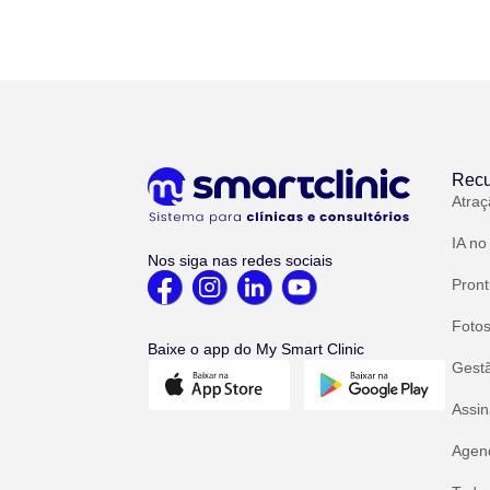
Recu
Atraç
IA no
Nos siga nas redes sociais
Pront
Fotos
Baixe o app do My Smart Clinic
Gest
Assin
Agend